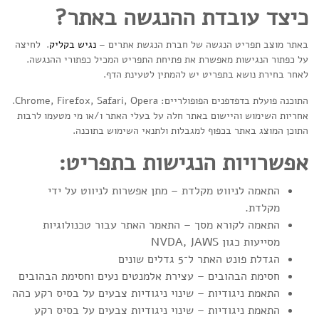
כיצד עובדת ההנגשה באתר?
באתר מוצב תפריט הנגשה של חברת הנגשת אתרים –
נגיש בקליק
. לחיצה
על כפתור הנגישות מאפשרת את פתיחת התפריט המכיל כפתורי ההנגשה.
לאחר בחירת נושא בתפריט יש להמתין לטעינת הדף.
התוכנה פועלת בדפדפנים הפופולריים: Chrome, Firefox, Safari, Opera.
אחריות השימוש והיישום באתר חלה על בעלי האתר ו/או מי מטעמו לרבות
התוכן המוצג באתר בכפוף למגבלות ולתנאי השימוש בתוכנה.
אפשרויות הנגישות בתפריט:
התאמה לניווט מקלדת – מתן אפשרות לניווט על ידי
מקלדת.
התאמה לקורא מסך – התאמר האתר עבור טכנולוגיות
מסייעות כגון NVDA, JAWS
הגדלת פונט האתר ל־5 גדלים שונים
חסימת הבהובים – עצירת אלמנטים נעים וחסימת הבהובים
התאמת ניגודיות – שינוי ניגודיות צבעים על בסיס רקע כהה
התאמת ניגודיות – שינוי ניגודיות צבעים על בסיס רקע