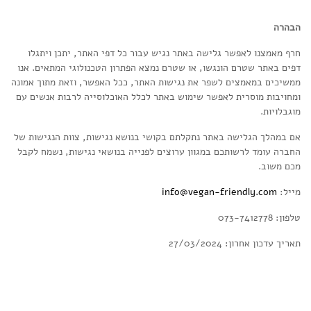
הבהרה
חרף מאמצנו לאפשר גלישה באתר נגיש עבור כל דפי האתר, יתכן ויתגלו
דפים באתר שטרם הונגשו, או שטרם נמצא הפתרון הטכנולוגי המתאים. אנו
ממשיכים במאמצים לשפר את נגישות האתר, ככל האפשר, וזאת מתוך אמונה
ומחויבות מוסרית לאפשר שימוש באתר לכלל האוכלוסייה לרבות אנשים עם
מוגבלויות.
אם במהלך הגלישה באתר נתקלתם בקושי בנושא נגישות, צוות הנגישות של
החברה עומד לרשותכם במגוון ערוצים לפנייה בנושאי נגישות, נשמח לקבל
מכם משוב.
מייל:
info@vegan-friendly.com
טלפון: 073-7412778
תאריך עדכון אחרון: 27/03/2024
אנחנו מחלקים לכם
שוברים בשווי 400 ש"ח!