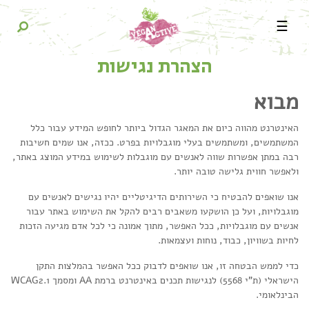
☰
הצהרת נגישות
מבוא
האינטרנט מהווה כיום את המאגר הגדול ביותר לחופש המידע עבור כלל
המשתמשים, ומשתמשים בעלי מוגבלויות בפרט. ככזה, אנו שמים חשיבות
רבה במתן אפשרות שווה לאנשים עם מוגבלות לשימוש במידע המוצג באתר,
ולאפשר חווית גלישה טובה יותר.
אנו שואפים להבטיח כי השירותים הדיגיטליים יהיו נגישים לאנשים עם
מוגבלויות, ועל כן הושקעו משאבים רבים להקל את השימוש באתר עבור
אנשים עם מוגבלויות, ככל האפשר, מתוך אמונה כי לכל אדם מגיעה הזכות
לחיות בשוויון, כבוד, נוחות ועצמאות.
כדי לממש הבטחה זו, אנו שואפים לדבוק ככל האפשר בהמלצות התקן
הישראלי (ת"י 5568) לנגישות תכנים באינטרנט ברמת AA ומסמך WCAG2.1
הבינלאומי.