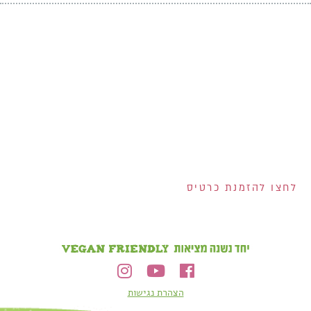
אנחנו מחלקים לכם
שוברים בשווי 400 ש"ח!
200 ש"ח שוברים לרשת
ויקטורי ל-100 המצטרפים
הראשונים לכרטיס!
2 שוברים בשווי 100 ש"ח
כל אחד למצטרפים
בחודש אוגוסט!
הנפקת הכרטיס וגובה המסגרת נתונים לשיקול דעתם הבלעדי של ישראכרט בע"מ ו/או פרימיום אקספרס בע"מ ו/או
ישראכרט מימון בע"מ. אי עמידה בפירעון ההלוואה או האשראי עלולה לגרור חיוב ריבית פיגורים והליכי הוצאה לפועל.
לחצו להזמנת כרטיס
הצהרת נגישות