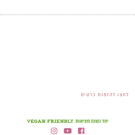
אנחנו מחלקים לכם
שוברים בשווי 400 ש"ח!
200 ש"ח שוברים לרשת
ויקטורי ל-100 המצטרפים
הראשונים לכרטיס!
2 שוברים בשווי 100 ש"ח
כל אחד למצטרפים
בחודש אוגוסט!
הנפקת הכרטיס וגובה המסגרת נתונים לשיקול דעתם הבלעדי של ישראכרט בע"מ ו/או פרימיום אקספרס בע"מ ו/או
ישראכרט מימון בע"מ. אי עמידה בפירעון ההלוואה או האשראי עלולה לגרור חיוב ריבית פיגורים והליכי הוצאה לפועל.
לחצו להזמנת כרטיס