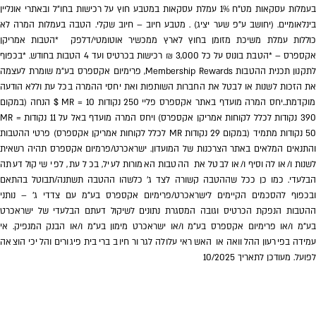
בעמלות עסקאות מט"ח 1% עמלת עסקאות במטבע חוץ על רכישות בחו"ל ובאתרי אונליין
בינלאומיים. (יחושב ע"פ שער יציג) . מטבע חיוב – חיוב שקלי. הטבה בעמלות המרה לא
כוללות עמלת משיכת מזומן בחוץ לארץ ממכשיר אוטומטי/דלפק *הטבות אמריקן
אקספרס – *הטבת בונוס על כל 3,000 ₪ רכישות בכרטיס ועד 4 הטבות בחודש. *בכפוף
לתקנון תכנית ההטבות Membership Rewards, פרימיום אקספרס בע״מ שומרת לעצמה
את הזכות לשנות או לבטל את החברות השותפות ואת יחסי ההמרה בכל עת וללא הודעה
מוקדמת..יחס המרה מועדף באתר אקספרס פליי 250 נקודות MR = 10 $ הנחה (במקום
390 נקודות לכלל לקוחות אמריקן אקספרס) ויחס המרה מועדף באל על 11 נקודות MR =
50 נקודות מתמיד (במקום 29 נקודות MR לכלל לקוחות אמריקן אקספרס) פרטי ההטבות
והתנאים המלאים באתר הצרכנות של המועדון. ישראכרט/פרמיום אקספרס תהיה רשאית
לשנות ו/או להוסיף ו/או לבטל את ההטבות האמורות לעיל, בכל עת, לפי שיקול דעתה
הבלעדי. כמו כן ככל שההטבה קשורה לצד ג' כלשהו ההטבה תשתנה/תבוטל בהתאם
ובכפוף להסכמים הקיימים לישראכרט/פרימיום אקספרס בע״מ עם צדדי ג' – נותני
ההטבות הנפקת הכרטיס וגובה המסגרת נתונים לשיקול דעתם הבלעדי של ישראכרט
בע"מ ו/או פרימיום אקספרס בע"מ ו/או ישראכרט מימון בע"מ ו/או הבנק המנפיק. אי
עמידה בפירעון ההלוואה או האשראי עלולה לגרור חיוב בריבית פיגורים והליכי הוצאה
לפועל. מעודכן לתאריך 10/2025
אנחנו מחלקים לכם
שוברים בשווי 400 ש"ח!