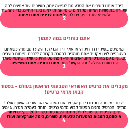
ביחד אנחנו הופכים את הטבעונות לנגישה יותר, חושפים עוד אנשים למה
שקורה בתעשיות המזון ומקדמים שינוי אמיתי למען בעלי החיים. כדי להמשיך
ולהוציא עוד פרויקטים לפועל
אנחנו צריכים אתכם איתנו.
2
אתם בוחרים במה לתמוך
מאמינים בשינוי דרך חינוך? או אולי דרך הגדלת ההיצע הטבעוני? כשאתם
מצטרפים לויגן אקטיב אתם תומכים במטרה הקרובה ללבכם- פיתוח מוצרים
טבעוניים עם מהנדסי מזון, "אדם וחיה"- הפרויקט החינוכי שלנו, שיתוף פעולה
עם חוות ההצלה "טבע הקשר" ועוד.
אתם בוחרים. אתם משפיעים.
3
מקבלים את כרטיס האשראי הטבעוני הראשון בעולם - בפטור
קבוע מדמי כרטיס!
יצרנו במיוחד עבור חברי ויגן אקטיב את האשראי הטבעוני הראשון בעולם!
מחזיקי הכרטיס נהנים מפטור קבוע מדמי כרטיס, הנחה בעמלת מט"ח, 5 ימים
חינם לביטוח נסיעות לחו"ל, מתנת הצטרפות בשווי 200 שקלים
ויותר
מ-3,000 הטבות במסעדות טבעוניות, סופרים, ביגוד, אטרקציות ועוד!
4