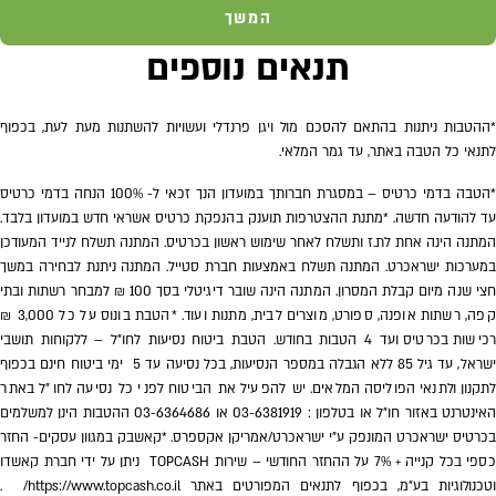
המשך
תנאים נוספים
*ההטבות ניתנות בהתאם להסכם מול ויגן פרנדלי ועשויות להשתנות מעת לעת, בכפוף
לתנאי כל הטבה באתר, עד גמר המלאי.
*הטבה בדמי כרטיס – במסגרת חברותך במועדון הנך זכאי ל- 100% הנחה בדמי כרטיס
עד להודעה חדשה. *מתנת ההצטרפות תוענק בהנפקת כרטיס אשראי חדש במועדון בלבד.
המתנה הינה אחת לת.ז ותשלח לאחר שימוש ראשון בכרטיס. המתנה תשלח לנייד המעודכן
במערכות ישראכרט. המתנה תשלח באמצעות חברת סטייל. המתנה ניתנת לבחירה במשך
חצי שנה מיום קבלת המסרון. המתנה הינה שובר דיגיטלי בסך 100 ₪ למבחר רשתות ובתי
קפה, רשתות אופנה, ספורט, מוצרים לבית, מתנות ועוד. *הטבת בונוס על כל 3,000 ₪
רכישות בכרטיס ועד 4 הטבות בחודש. הטבת ביטוח נסיעות לחו"ל – ללקוחות תושבי
ישראל, עד גיל 85 ללא הגבלה במספר הנסיעות, בכל נסיעה עד 5 ימי ביטוח חינם בכפוף
לתקנון ולתנאי הפוליסה המלאים. יש להפעיל את הביטוח לפני כל נסיעה לחו"ל באתר
האינטרנט באזור חו"ל או בטלפון : 03-6381919 או 03-6364686 ההטבות הינן למשלמים
בכרטיס ישראכרט המונפק ע"י ישראכרט/אמריקן אקספרס.
*קאשבק במגוון עסקים- החזר
כספי בכל קנייה + ‎7% על ההחזר החודשי – שירות TOPCASH ניתן על ידי חברת קאשדו
וטכנולוגיות בע״מ, בכפוף לתנאים המפורטים באתר
https://www.topcash.co.il/
.