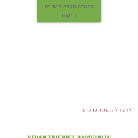
ההטבה תקפה בישיבה
במקום
אנחנו מחלקים לכם
שוברים בשווי 400 ש"ח!
200 ש"ח שוברים לרשת
ויקטורי ל-100 המצטרפים
הראשונים לכרטיס!
2 שוברים בשווי 100 ש"ח
כל אחד למצטרפים
בחודש אוגוסט!
הנפקת הכרטיס וגובה המסגרת נתונים לשיקול דעתם הבלעדי של ישראכרט בע"מ ו/או פרימיום אקספרס בע"מ ו/או
ישראכרט מימון בע"מ. אי עמידה בפירעון ההלוואה או האשראי עלולה לגרור חיוב ריבית פיגורים והליכי הוצאה לפועל.
לחצו להזמנת כרטיס