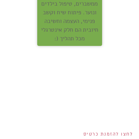
ממשברים, טיפול בילדים
ונוער. פיתוח שיח וקשב
פנימי, העצמה וחשיבה
חיובית הם חלק אינטרגלי
מכל תהליך (:
אנחנו מחלקים לכם
שוברים בשווי 400 ש"ח!
200 ש"ח שוברים לרשת
ויקטורי ל-100 המצטרפים
הראשונים לכרטיס!
2 שוברים בשווי 100 ש"ח
כל אחד למצטרפים
בחודש אוגוסט!
הנפקת הכרטיס וגובה המסגרת נתונים לשיקול דעתם הבלעדי של ישראכרט בע"מ ו/או פרימיום אקספרס בע"מ ו/או
ישראכרט מימון בע"מ. אי עמידה בפירעון ההלוואה או האשראי עלולה לגרור חיוב ריבית פיגורים והליכי הוצאה לפועל.
לחצו להזמנת כרטיס