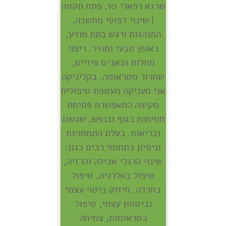
שרגא רפאלי 10, פתח תקווה
| שינוי דפוסי מחשבה,
התנהגות ורגש בתת מודע,
באופן טבעי ומהיר. ריפוי
מחלות וכאבים פיזיים,
שחרור מטראומה. בקליניקה
אני מעניקה מעטפת טיפולית
מקיפה המאפשרת פתיחת
חסימות בגוף ובנפש, שגשוג
ובריאות. בעלת התמחויות
וניסיון בתחומי רבים כגון:
שינוי הרגלי אכילה והרזיה,
טיפול באלרגיה, טיפול
בחרדה, חיזוק ביטוי עצמי
וביטחון עצמי, טיפול
בטראומות, צמיחה