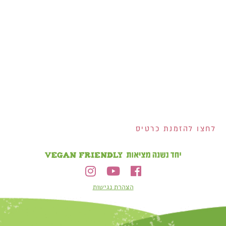
אנחנו מחלקים לכם
שוברים בשווי 400 ש"ח!
200 ש"ח שוברים לרשת
ויקטורי ל-100 המצטרפים
הראשונים לכרטיס!
2 שוברים בשווי 100 ש"ח
כל אחד למצטרפים
בחודש אוגוסט!
הנפקת הכרטיס וגובה המסגרת נתונים לשיקול דעתם הבלעדי של ישראכרט בע"מ ו/או פרימיום אקספרס בע"מ ו/או
ישראכרט מימון בע"מ. אי עמידה בפירעון ההלוואה או האשראי עלולה לגרור חיוב ריבית פיגורים והליכי הוצאה לפועל.
לחצו להזמנת כרטיס
הצהרת נגישות