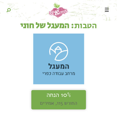
☰
הטבות:
המעגל של חוני
10% הנחה
החורש 115, אמירים