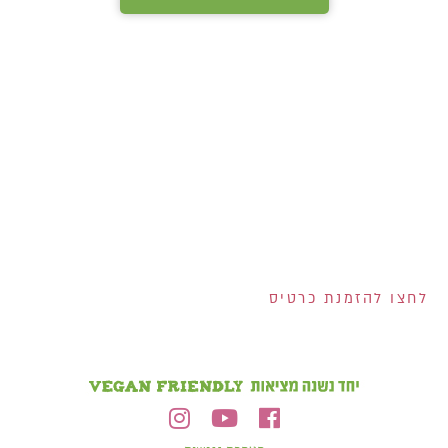
אנחנו מחלקים לכם
שוברים בשווי 400 ש"ח!
200 ש"ח שוברים לרשת
ויקטורי ל-100 המצטרפים
הראשונים לכרטיס!
2 שוברים בשווי 100 ש"ח
כל אחד למצטרפים
בחודש אוגוסט!
הנפקת הכרטיס וגובה המסגרת נתונים לשיקול דעתם הבלעדי של ישראכרט בע"מ ו/או פרימיום אקספרס בע"מ ו/או
ישראכרט מימון בע"מ. אי עמידה בפירעון ההלוואה או האשראי עלולה לגרור חיוב ריבית פיגורים והליכי הוצאה לפועל.
לחצו להזמנת כרטיס