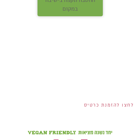
ההטבה תקפה בישיבה
במקום
אנחנו מחלקים לכם
שוברים בשווי 400 ש"ח!
200 ש"ח שוברים לרשת
ויקטורי ל-100 המצטרפים
הראשונים לכרטיס!
2 שוברים בשווי 100 ש"ח
כל אחד למצטרפים
בחודש אוגוסט!
הנפקת הכרטיס וגובה המסגרת נתונים לשיקול דעתם הבלעדי של ישראכרט בע"מ ו/או פרימיום אקספרס בע"מ ו/או
ישראכרט מימון בע"מ. אי עמידה בפירעון ההלוואה או האשראי עלולה לגרור חיוב ריבית פיגורים והליכי הוצאה לפועל.
לחצו להזמנת כרטיס