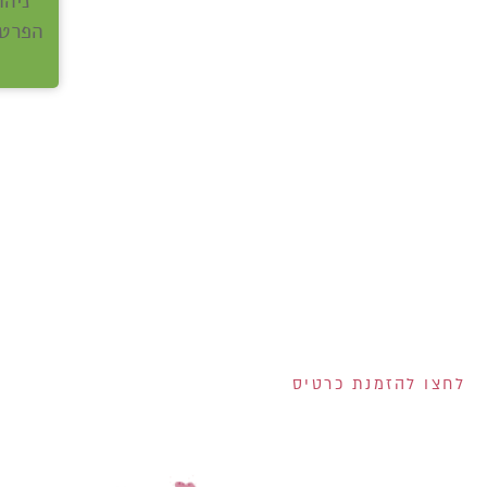
ניהו
הפרטי
הנפקת הכרטיס וגובה המסגרת נתונים לשיקול דעתם הבלעדי של ישראכרט בע"מ ו/או פרימיום אקספרס בע"מ ו/או ישראכרט מימו
לחצו להזמנת כרטיס