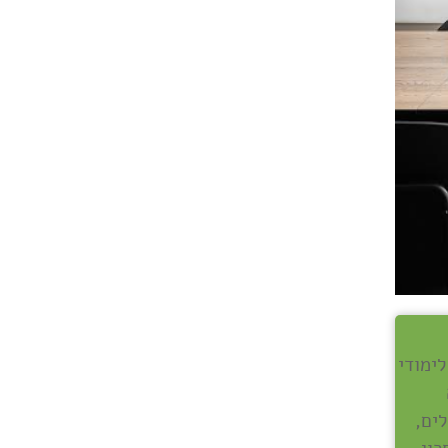
לימודי
שנה
ים,