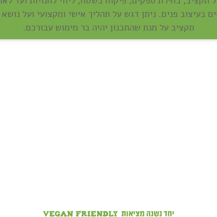
ל תקציב, בחירת ספקים, פיקוח בשטח, ליווי לחנויות ועד לאח
ם בעיצוב פנים. ניתן דגש על תהליך אישי ומקצועי ועל נושא נ
תקציב על מנת שהתכנון יהיה בר מימוש עבורכם.
אנחנו מחלקים לכם
שוברים בשווי 400 ש"ח!
200 ש"ח שוברים לרשת
ויקטורי ל-100 המצטרפים
הראשונים לכרטיס!
2 שוברים בשווי 100 ש"ח
כל אחד למצטרפים
בחודש אוגוסט!
ן בע"מ. אי עמידה בפירעון ההלוואה או האשראי עלולה לגרור חיוב ריבית פיגורים והליכי הוצאה לפועל.