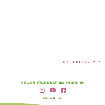
אנחנו מחלקים לכם
שוברים בשווי 400 ש"ח!
200 ש"ח שוברים לרשת
ויקטורי ל-100 המצטרפים
הראשונים לכרטיס!
2 שוברים בשווי 100 ש"ח
כל אחד למצטרפים
בחודש אוגוסט!
הנפקת הכרטיס וגובה המסגרת נתונים לשיקול דעתם הבלעדי של ישראכרט בע"מ ו/או פרימיום אקספרס בע"מ ו/או
ישראכרט מימון בע"מ. אי עמידה בפירעון ההלוואה או האשראי עלולה לגרור חיוב ריבית פיגורים והליכי הוצאה לפועל.
לחצו להזמנת כרטיס
הצהרת נגישות