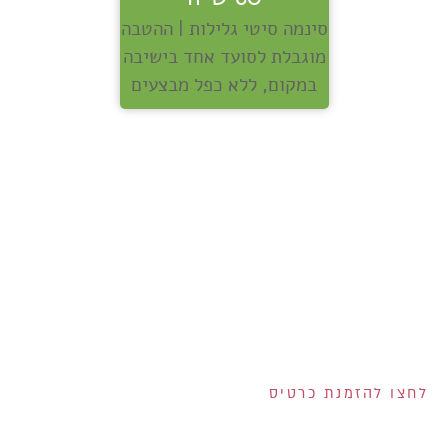
סינמה סיטי גלילות | ההטבה
מוגבלת לסועד אחד בישיבה
במקום, ללא כפל מבצעים
אנחנו מחלקים לכם
שוברים בשווי 400 ש"ח!
200 ש"ח שוברים לרשת
ויקטורי ל-100 המצטרפים
הראשונים לכרטיס!
2 שוברים בשווי 100 ש"ח
כל אחד למצטרפים
בחודש אוגוסט!
הנפקת הכרטיס וגובה המסגרת נתונים לשיקול דעתם הבלעדי של ישראכרט בע"מ ו/או פרימיום אקספרס בע"מ ו/או
ישראכרט מימון בע"מ. אי עמידה בפירעון ההלוואה או האשראי עלולה לגרור חיוב ריבית פיגורים והליכי הוצאה לפועל.
לחצו להזמנת כרטיס