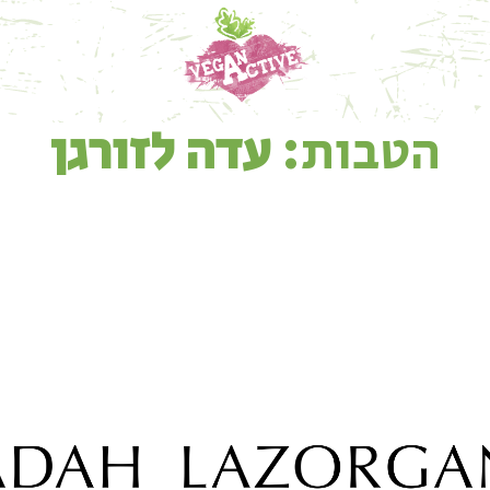
הטבות:
עדה לזורגן