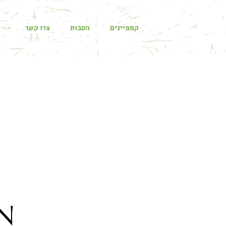
קמפיינים
הטבות
צרו קשר