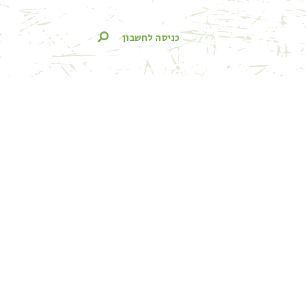
כניסה לחשבון