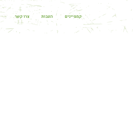
קמפיינים
הטבות
צרו קשר