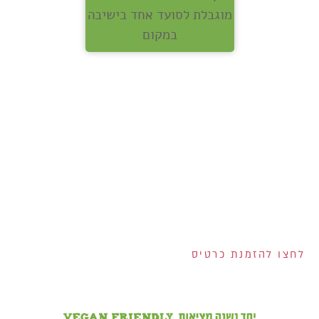
מוגבלת לסועד אחד בישיבה
במקום
אנחנו מחלקים לכם
שוברים בשווי 400 ש"ח!
200 ש"ח שוברים לרשת
ויקטורי ל-100 המצטרפים
הראשונים לכרטיס!
2 שוברים בשווי 100 ש"ח
כל אחד למצטרפים
בחודש אוגוסט!
הנפקת הכרטיס וגובה המסגרת נתונים לשיקול דעתם הבלעדי של ישראכרט בע"מ ו/או פרימיום אקספרס בע"מ ו/או
ישראכרט מימון בע"מ. אי עמידה בפירעון ההלוואה או האשראי עלולה לגרור חיוב ריבית פיגורים והליכי הוצאה לפועל.
לחצו להזמנת כרטיס