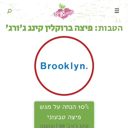
☰
הטבות:
פיצה ברוקלין קינג ג'ורג'
10% הנחה על מגש
פיצה טבעוני
קינג ג'ורג' 88 | ההטבה