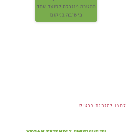
ההטבה מוגבלת לסועד אחד
בישיבה במקום
אנחנו מחלקים לכם
שוברים בשווי 400 ש"ח!
200 ש"ח שוברים לרשת
ויקטורי ל-100 המצטרפים
הראשונים לכרטיס!
2 שוברים בשווי 100 ש"ח
כל אחד למצטרפים
בחודש אוגוסט!
הנפקת הכרטיס וגובה המסגרת נתונים לשיקול דעתם הבלעדי של ישראכרט בע"מ ו/או פרימיום אקספרס בע"מ ו/או
ישראכרט מימון בע"מ. אי עמידה בפירעון ההלוואה או האשראי עלולה לגרור חיוב ריבית פיגורים והליכי הוצאה לפועל.
לחצו להזמנת כרטיס