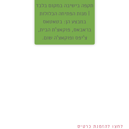
תקפה בישיבה במקום בלבד
| מנות הפתיחה הכלולות
במבצע הן: בטאטאס
בראבאס, פוקאצ'ת הבית,
צ'יפס ופוקאצ'ה שום.
אנחנו מחלקים לכם
שוברים בשווי 400 ש"ח!
200 ש"ח שוברים לרשת
ויקטורי ל-100 המצטרפים
הראשונים לכרטיס!
2 שוברים בשווי 100 ש"ח
כל אחד למצטרפים
בחודש אוגוסט!
הנפקת הכרטיס וגובה המסגרת נתונים לשיקול דעתם הבלעדי של ישראכרט בע"מ ו/או פרימיום אקספרס בע"מ ו/או
ישראכרט מימון בע"מ. אי עמידה בפירעון ההלוואה או האשראי עלולה לגרור חיוב ריבית פיגורים והליכי הוצאה לפועל.
לחצו להזמנת כרטיס