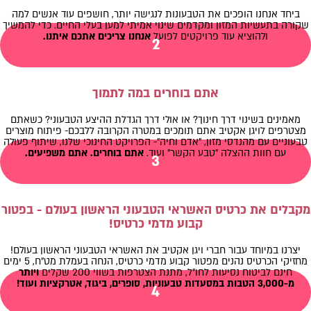
ביחד אנחנו הופכים את הטבעונות לנגישה יותר, חושפים עוד אנשים למה
שקורה בתעשיות המזון ומקדמים שינוי אמיתי למען בעלי החיים. כדי להמשיך
ולהוציא עוד פרויקטים לפועל
אנחנו צריכים אתכם איתנו.
2
אתם בוחרים במה לתמוך
מאמינים בשינוי דרך חינוך? או אולי דרך הגדלת ההיצע הטבעוני? כשאתם
מצטרפים לויגן אקטיב אתם תומכים במטרה הקרובה ללבכם- פיתוח מוצרים
טבעוניים עם מהנדסי מזון, "אדם וחיה"- הפרויקט החינוכי שלנו, שיתוף פעולה
עם חוות ההצלה "טבע הקשר" ועוד.
אתם בוחרים. אתם משפיעים.
3
מקבלים את כרטיס האשראי הטבעוני הראשון בעולם - בפטור
קבוע מדמי כרטיס!
יצרנו במיוחד עבור חברי ויגן אקטיב את האשראי הטבעוני הראשון בעולם!
מחזיקי הכרטיס נהנים מפטור קבוע מדמי כרטיס, הנחה בעמלת מט"ח, 5 ימים
חינם לביטוח נסיעות לחו"ל, מתנת הצטרפות בשווי 200 שקלים
ויותר
מ-3,000 הטבות במסעדות טבעוניות, סופרים, ביגוד, אטרקציות ועוד!
4