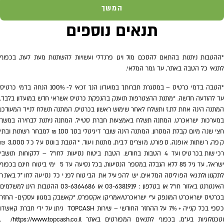
המשך
תנאים נוספים
*ההטבות ניתנות בהתאם להסכם מול ויגן פרנדלי ועשויות להשתנות מעת לעת, בכפוף
לתנאי כל הטבה באתר, עד גמר המלאי.
*הטבה בדמי כרטיס – במסגרת חברותך במועדון הנך זכאי ל- 100% הנחה בדמי כרטיס
עד להודעה חדשה. *מתנת ההצטרפות תוענק בהנפקת כרטיס אשראי חדש במועדון בלבד.
המתנה הינה אחת לת.ז ותשלח לאחר שימוש ראשון בכרטיס. המתנה תשלח לנייד המעודכן
במערכות ישראכרט. המתנה תשלח באמצעות חברת סטייל. המתנה ניתנת לבחירה במשך
חצי שנה מיום קבלת המסרון. המתנה הינה שובר דיגיטלי בסך 100 ₪ למבחר רשתות ובתי
קפה, רשתות אופנה, ספורט, מוצרים לבית, מתנות ועוד. *הטבת בונוס על כל 3,000 ₪
רכישות בכרטיס ועד 4 הטבות בחודש. הטבת ביטוח נסיעות לחו"ל – ללקוחות תושבי
ישראל, עד גיל 85 ללא הגבלה במספר הנסיעות, בכל נסיעה עד 5 ימי ביטוח חינם בכפוף
לתקנון ולתנאי הפוליסה המלאים. יש להפעיל את הביטוח לפני כל נסיעה לחו"ל באתר
האינטרנט באזור חו"ל או בטלפון : 03-6381919 או 03-6364686 ההטבות הינן למשלמים
בכרטיס ישראכרט המונפק ע"י ישראכרט/אמריקן אקספרס.
*קאשבק במגוון עסקים- החזר
כספי בכל קנייה + ‎7% על ההחזר החודשי – שירות TOPCASH ניתן על ידי חברת קאשדו
וטכנולוגיות בע״מ, בכפוף לתנאים המפורטים באתר
https://www.topcash.co.il/
.