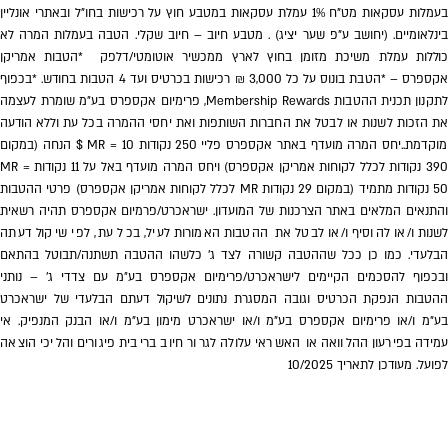
בעמלות עסקאות מט"ח 1% עמלת עסקאות במטבע חוץ על רכישות בחו"ל ובאתרי אונליין
בינלאומיים. (יחושב ע"פ שער יציג) . מטבע חיוב – חיוב שקלי. הטבה בעמלות המרה לא
כוללות עמלת משיכת מזומן בחוץ לארץ ממכשיר אוטומטי/דלפק *הטבות אמריקן
אקספרס – *הטבת בונוס על כל 3,000 ₪ רכישות בכרטיס ועד 4 הטבות בחודש. *בכפוף
לתקנון תכנית ההטבות Membership Rewards, פרימיום אקספרס בע״מ שומרת לעצמה
את הזכות לשנות או לבטל את החברות השותפות ואת יחסי ההמרה בכל עת וללא הודעה
מוקדמת..יחס המרה מועדף באתר אקספרס פליי 250 נקודות MR = 10 $ הנחה (במקום
390 נקודות לכלל לקוחות אמריקן אקספרס) ויחס המרה מועדף באל על 11 נקודות MR =
50 נקודות מתמיד (במקום 29 נקודות MR לכלל לקוחות אמריקן אקספרס) פרטי ההטבות
והתנאים המלאים באתר הצרכנות של המועדון. ישראכרט/פרמיום אקספרס תהיה רשאית
לשנות ו/או להוסיף ו/או לבטל את ההטבות האמורות לעיל, בכל עת, לפי שיקול דעתה
הבלעדי. כמו כן ככל שההטבה קשורה לצד ג' כלשהו ההטבה תשתנה/תבוטל בהתאם
ובכפוף להסכמים הקיימים לישראכרט/פרימיום אקספרס בע״מ עם צדדי ג' – נותני
ההטבות הנפקת הכרטיס וגובה המסגרת נתונים לשיקול דעתם הבלעדי של ישראכרט
בע"מ ו/או פרימיום אקספרס בע"מ ו/או ישראכרט מימון בע"מ ו/או הבנק המנפיק. אי
עמידה בפירעון ההלוואה או האשראי עלולה לגרור חיוב בריבית פיגורים והליכי הוצאה
לפועל. מעודכן לתאריך 10/2025
אנחנו מחלקים לכם
שוברים בשווי 400 ש"ח!