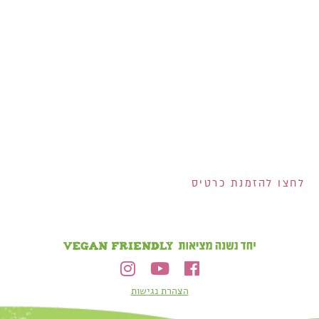
אנחנו מחלקים לכם
שוברים בשווי 400 ש"ח!
200 ש"ח שוברים לרשת
ויקטורי ל-100 המצטרפים
הראשונים לכרטיס!
2 שוברים בשווי 100 ש"ח
כל אחד למצטרפים
בחודש אוגוסט!
הנפקת הכרטיס וגובה המסגרת נתונים לשיקול דעתם הבלעדי של ישראכרט בע"מ ו/או פרימיום אקספרס בע"מ ו/או
ישראכרט מימון בע"מ. אי עמידה בפירעון ההלוואה או האשראי עלולה לגרור חיוב ריבית פיגורים והליכי הוצאה לפועל.
לחצו להזמנת כרטיס
הצהרת נגישות