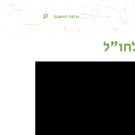
כניסה לחשבון
חו"ל