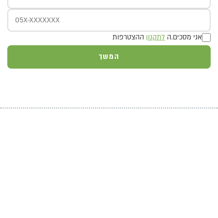
אני מסכים.ה
לתקנון
ההצטרפות
המשך
אנחנו מחלקים לכם
שוברים בשווי 400 ש"ח!
200 ש"ח שוברים לרשת
ויקטורי ל-100 המצטרפים
הראשונים לכרטיס!
2 שוברים בשווי 100 ש"ח
כל אחד למצטרפים
בחודש אוגוסט!
הנפקת הכרטיס וגובה המסגרת נתונים לשיקול דעתם הבלעדי של ישראכרט בע"מ ו/או פרימיום אקספרס בע"מ ו/או