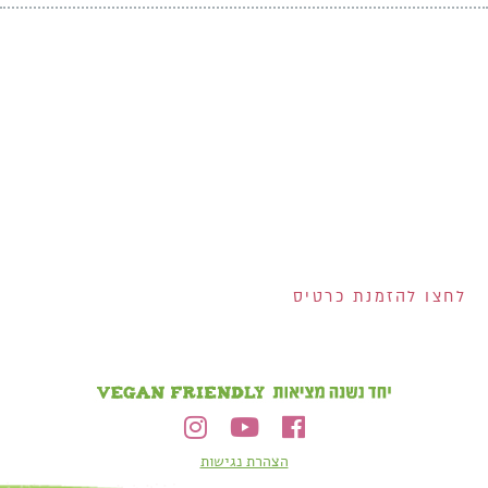
אנחנו מחלקים לכם
שוברים בשווי 400 ש"ח!
200 ש"ח שוברים לרשת
ויקטורי ל-100 המצטרפים
הראשונים לכרטיס!
2 שוברים בשווי 100 ש"ח
כל אחד למצטרפים
בחודש אוגוסט!
הנפקת הכרטיס וגובה המסגרת נתונים לשיקול דעתם הבלעדי של ישראכרט בע"מ ו/או פרימיום אקספרס בע"מ ו/או
ישראכרט מימון בע"מ. אי עמידה בפירעון ההלוואה או האשראי עלולה לגרור חיוב ריבית פיגורים והליכי הוצאה לפועל.
לחצו להזמנת כרטיס
הצהרת נגישות