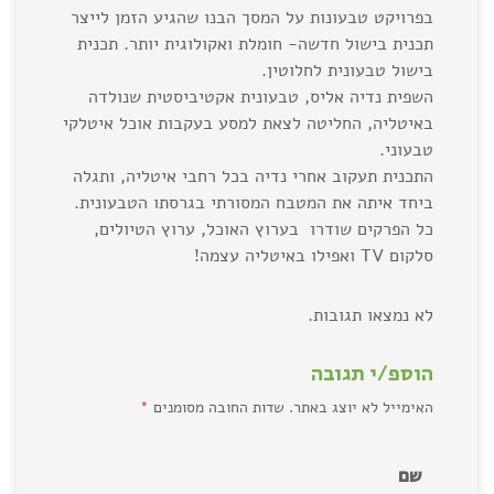
בפרויקט טבעונות על המסך הבנו שהגיע הזמן לייצר
תכנית בישול חדשה- חומלת ואקולוגית יותר. תכנית
בישול טבעונית לחלוטין.
השפית נדיה אליס, טבעונית אקטיביסטית שנולדה
באיטליה, החליטה לצאת למסע בעקבות אוכל איטלקי
טבעוני.
התכנית תעקוב אחרי נדיה בכל רחבי איטליה, ותגלה
ביחד איתה את המטבח המסורתי בגרסתו הטבעונית.
כל הפרקים שודרו בערוץ האוכל, ערוץ הטיולים,
סלקום TV ואפילו באיטליה עצמה!
לא נמצאו תגובות.
הוספ/י תגובה
האימייל לא יוצג באתר.
שדות החובה מסומנים
*
שם