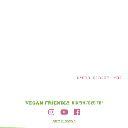
אנחנו מחלקים לכם
שוברים בשווי 400 ש"ח!
200 ש"ח שוברים לרשת
ויקטורי ל-100 המצטרפים
הראשונים לכרטיס!
2 שוברים בשווי 100 ש"ח
כל אחד למצטרפים
בחודש אוגוסט!
הנפקת הכרטיס וגובה המסגרת נתונים לשיקול דעתם הבלעדי של ישראכרט בע"מ ו/או פרימיום אקספרס בע"מ ו/או
ישראכרט מימון בע"מ. אי עמידה בפירעון ההלוואה או האשראי עלולה לגרור חיוב ריבית פיגורים והליכי הוצאה לפועל.
לחצו להזמנת כרטיס
הצהרת נגישות